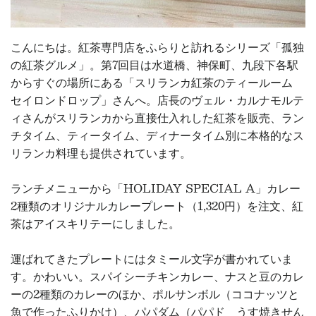
こんにちは。紅茶専門店をふらりと訪れるシリーズ「孤独
の紅茶グルメ」。第7回目は水道橋、神保町、九段下各駅
からすぐの場所にある「スリランカ紅茶のティールーム
セイロンドロップ」さんへ。店長のヴェル・カルナモルテ
ィさんがスリランカから直接仕入れした紅茶を販売、ラン
チタイム、ティータイム、ディナータイム別に本格的なス
リランカ料理も提供されています。
ランチメニューから「HOLIDAY SPECIAL A」カレー
2種類のオリジナルカレープレート（1,320円）を注文、紅
茶はアイスキリテーにしました。
運ばれてきたプレートにはタミール文字が書かれていま
す。かわいい。スパイシーチキンカレー、ナスと豆のカレ
ーの2種類のカレーのほか、ポルサンボル（ココナッツと
魚で作ったふりかけ）、パパダム（パパド うす焼きせん